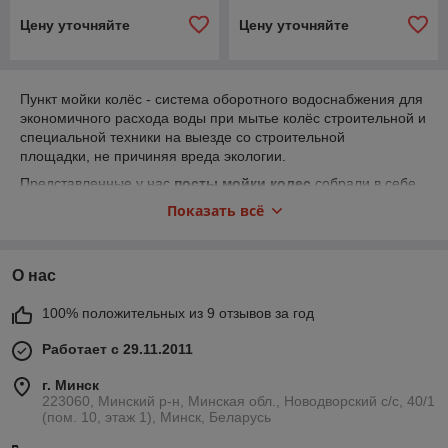
Цену уточняйте
Цену уточняйте
Пункт мойки колёс - система оборотного водоснабжения для
экономичного расхода воды при мытье колёс строительной и
специальной техники на выезде со строительной
площадки, не причиняя вреда экологии.
Представленные у нас
посты мойки колес
собрали в себе
всё самоё лучшее и превосходят по качеству своих аналогов.
Показать всё
Не раз Вам приходилось видеть, как на стройплощадках
обычные пункты мойки колёс доукомплектовывают мойками
высокого давления типа "Кёрхер" для того, чтобы можно
О нас
было добиться нормального рабочего давления. Наши
пункты мойки колёс уже предусматривают это в полной
100% положительных из 9 отзывов за год
заводской готовности. При производстве пунктов мойки
колёс, представленных в нашем ассортименте, используется
Работает с 29.11.2011
качественный материал и специальная сварка, а также ноу-
хау - специальная обработка и покраска, что увеличивает
г. Минск
срок службы в разы. Так же мы гарантируем безотказную
223060, Минский р-н, Минская обл., Новодворский с/с, 40/1
работу пункта мойки колёс до 5 градусов ниже нуля и
(пом. 10, этаж 1), Минск, Беларусь
удобную эксплуатацию.