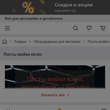
Всё для автомойки и детейлинга
Товары
Оборудование для автомоек
Посты мойки 
Посты мойки колес
Посты мойки колес
автомобиля — чистота
и порядок
Показать всё
Пункты мойки колес автомобилей