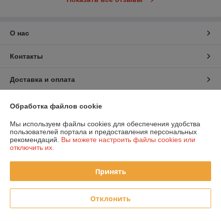
О нас
Контакты
Доставка и оплата
График работы
Обработка файлов cookie
Мы используем файлы cookies для обеспечения удобства
Полная версия сайта
пользователей портала и предоставления персональных
рекомендаций.
Вы можете настроить файлы cookies или
отключить их.
Политика обработки cookies
Принять
Сайт создан на платформе Deal.by
Отклонить