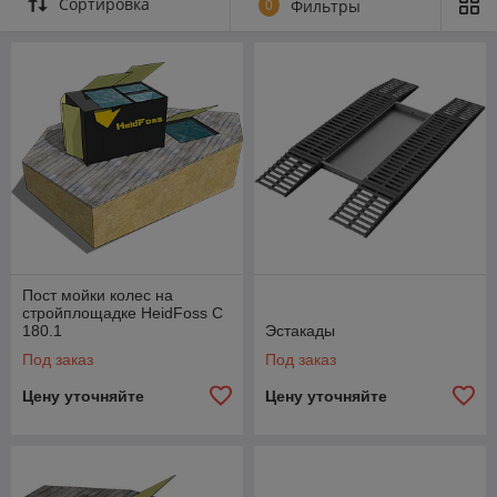
Сортировка
0
Фильтры
и спецтехники с системой
оборотного водоснабжения
Эффективная очистка колес без лишнего
расхода воды и вреда экологии.
Поставляются в полной заводской
готовности, не требуют дооснащения,
рассчитаны на работу до −5 °C, проходят
заводские испытания и имеют
сертификацию. Консультация
специалистов. Доставка по всей Беларуси.
Пост мойки колес на
стройплощадке HeidFoss C
180.1
Эстакады
Изучить ассортимент
Под заказ
Под заказ
Цену уточняйте
Цену уточняйте