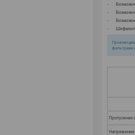
- Возможнос
- Возможност
- Возможнос
- Шефмонтаж
Производим
фильтрами 
Пропускная 
Напряжение