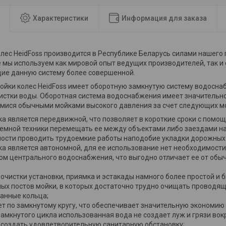
Характеристики
Информация для заказа
олес HeidFoss производится в Республике Беларусь силами нашего
 мы используем как мировой опыт ведущих производителей, так и
ие данную систему более совершенной.
колес HeidFoss имеет оборотную замкнутую систему водоснаб
истки воды. Оборотная система водоснабжения имеет значительн
ися обычными мойками высокого давления за счет следующих м
ка является передвижной, что позволяет в короткие сроки с помо
емной техники перемещать ее между объектами либо заездами на
ости проводить трудоемкие работы наподобие укладки дорожных 
ка является автономной, для ее использование нет необходимости
ом центрального водоснабжения, что выгодно отличает ее от обы
очистки установки, приямка и эстакады намного более простой и 
ых постов мойки, в которых достаточно трудно очищать проводящ
анные кольца;
т по замкнутому кругу, что обеспечивает значительную экономию 
замкнутого цикла использованная вода не создает луж и грязи вокр
 создать удовлетворительную санитарную обстановку;