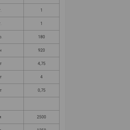
.
1
.
1
р.
180
ч
920
т
4,75
т
4
т
0,75
м
2500