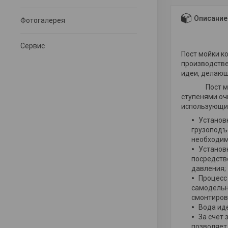
Описание
Фотогалерея
Сервис
Пост мойки к
производстве
идеи, делающ
Пост мойки 
ступенями оч
использующим
Установ
грузоподъ
необходим
Установ
посредств
давления;
Процесс 
самодельн
смонтиров
Вода иде
За счет 
позволяет