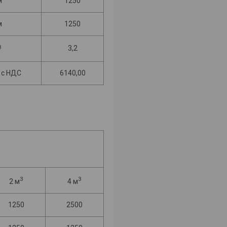
м
1250
м
1250
3
3,2
. с НДС
6140,00
3
3
2 м
4 м
1250
2500