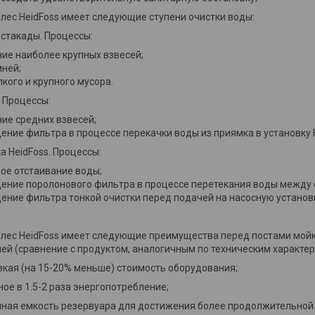
олес HeidFoss имеет следующие ступени очистки воды:
стакады. Процессы:
ие наиболее крупных взвесей;
мней;
кого и крупного мусора.
 Процессы:
ие средних взвесей;
ние фильтра в процессе перекачки воды из приямка в установку H
 HeidFoss. Процессы:
ое отстаивание воды;
ение поролонового фильтра в процессе перетекания воды между 
ение фильтра тонкой очистки перед подачей на насосную установ
олес HeidFoss имеет следующие преимущества перед постами мойк
ей (сравнение с продуктом, аналогичным по техническим характер
ая (на 15-20% меньше) стоимость оборудования;
 в 1.5-2 раза энергопотребление;
ая емкость резервуара для достижения более продолжительной 