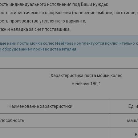
ть индивидуального исполнения под Ваши нужды;
ь стилистического оформления (нанесение эмблем, логотипов, вы
ть производства утепленного варианта;
 и наладка за счет поставщика;
ые нами посты мойки колес
HeidFoss
комплектуются исключительно к
и оборудованием производства
Италия.
Характеристика поста мойки колес
HeidFoss 180.1
Наименование характеристики
Ед. 
способность
маш/
В