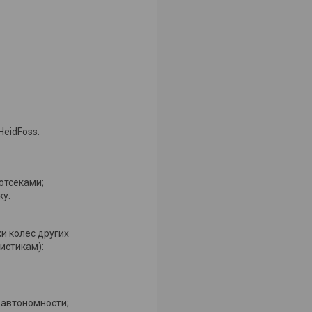
eidFoss.
отсеками;
ку.
и колес других
истикам):
автономности;