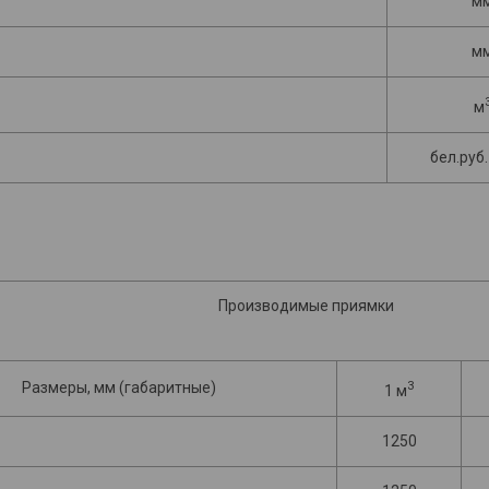
м
м
м
бел.руб
Производимые приямки
3
Размеры, мм (габаритные)
1 м
1250