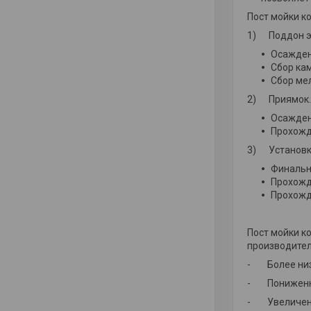
Пост мойки к
1) Поддон э
Осажден
Сбор ка
Сбор мел
2) Приямок.
Осажден
Прохожде
3) Установка
Финальн
Прохожд
Прохожд
Пост мойки к
производител
- Более низк
- Пониженное
- Увеличенн