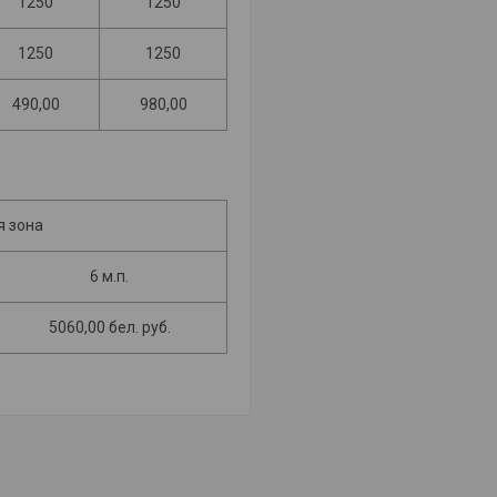
1250
1250
1250
1250
490,00
980,00
я зона
6 м.п.
5060,00 бел. руб.