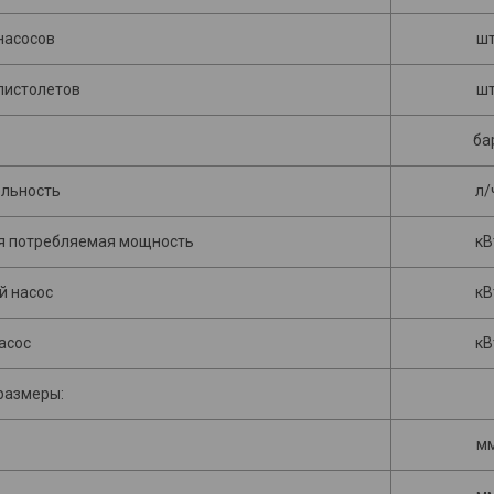
насосов
шт
пистолетов
шт
ба
ельность
л/
я потребляемая мощность
кВ
й насос
кВ
асос
кВ
размеры:
м