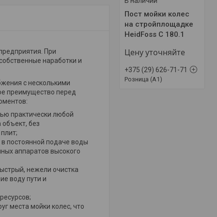
В наличии
Пост мойки колес
на стройплощадке
HeidFoss C 180.1
Цену уточняйте
 предприятия. При
 собственные наработки и
+375 (29) 626-71-71
Розница (A1)
жения с несколькими
ое преимущество перед
оментов:
щью практически любой
 объект, без
плит;
 в постоянной подаче воды
чных аппаратов высокого
быстрый, нежели очистка
ие воду пути и
ресурсов;
уг места мойки колес, что