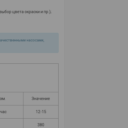
бор цвета окраски и пр.);
ачественными насосами,
изм.
Значение
час
12-15
380