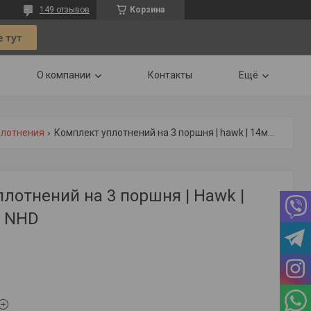
149 отзывов
Корзина
О компании
Контакты
Ещё
плотнения
Комплект уплотнений на 3 поршня | hawk | 14мм, серия nhd
лотнений на 3 поршня | Hawk |
я NHD