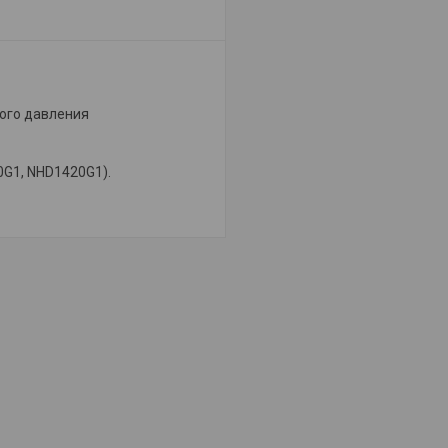
кого давления
0G1, NHD1420G1).