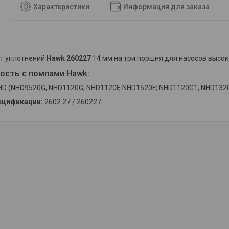
Характеристики
Информация для заказа
т уплотнений
Hawk 260227
14 мм на три поршня для насосов высо
ость с помпами Hawk:
HD (NHD9520G, NHD1120G; NHD1120F, NHD1520F; NHD1120G1, NHD132
ецификации:
2602.27 / 260227