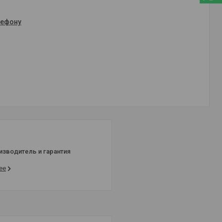
лефону
изводитель и гарантия
ее