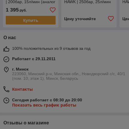
| 200бар, 15л/мин (аналог
HAWK | 250бар, 25л/мин
HAW
HAWK NMT 1520R)
нер
1 395
руб.
Цену уточняйте
Це
Купить
О нас
100% положительных из 9 отзывов за год
Работает с 29.11.2011
г. Минск
223060, Минский р-н, Минская обл., Новодворский с/с, 40/1
(пом. 10, этаж 1), Минск, Беларусь
Контакты
Сегодня работает с 08:30 до 20:00
Показать весь график работы
Отзывы о магазине