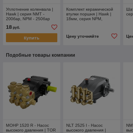
Уплотнение коленвала |
Комплект керамической
Шат
Hawk | серия NMT -
втулки поршня | Hawk |
се
200бар, NPM - 250бар
18мм, серия NPM,
250бар
18
руб.
Цену уточняйте
Це
Купить
Подобные товары компании
MOHP 1520 R - Насос
NLT 2525 I - Насос
NM
высокого давления | TOR
высокого давления |
выс