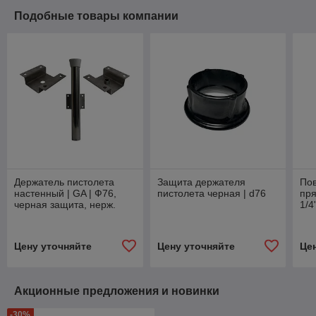
Подобные товары компании
Держатель пистолета
Защита держателя
Пов
настенный | GA | Ф76,
пистолета черная | d76
пря
черная защита, нерж.
1/4
сталь
(10
нер
Цену уточняйте
Цену уточняйте
Це
Акционные предложения и новинки
-30%