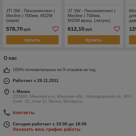
JTI SW - Пенокомплект |
JT SW - Пенокомплект |
Min
Mecline | 700мм, M22M
Mecline | 700мм,
для
(нерж)
M22M.вращ. (латунь)
дав
ада
578,70
612,10
12
руб.
руб.
Купить
Купить
О нас
100% положительных из 9 отзывов за год
Работает с 29.11.2011
г. Минск
223060, Минский р-н, Минская обл., Новодворский с/с, 40/1
(пом. 10, этаж 1), Минск, Беларусь
Контакты
Сегодня работает с 10:00 до 18:00
Показать весь график работы