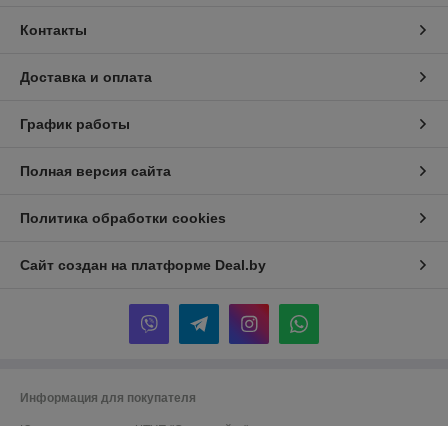
Контакты
Доставка и оплата
График работы
Полная версия сайта
Политика обработки cookies
Сайт создан на платформе Deal.by
Информация для покупателя
Юридическое лицо:
ЧТУП "Супермойка"
Беларусь, 223060, Минский р-н, Минская обл., Новодворский с/с, 40/1,