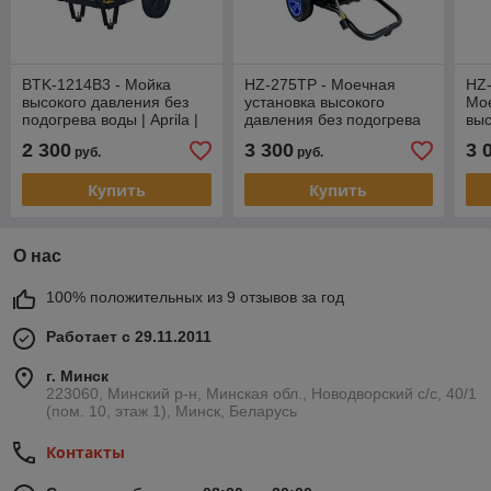
BTK-1214B3 - Мойка
HZ-275TP - Моечная
HZ-
высокого давления без
установка высокого
Мое
подогрева воды | Aprila |
давления без подогрева
выс
140-160бар, 720л/ч
воды | Aprila | 275-
под
2 300
3 300
3 
руб.
руб.
300бар, 840-930л/ч
220
Купить
Купить
О нас
100% положительных из 9 отзывов за год
Работает с 29.11.2011
г. Минск
223060, Минский р-н, Минская обл., Новодворский с/с, 40/1
(пом. 10, этаж 1), Минск, Беларусь
Контакты