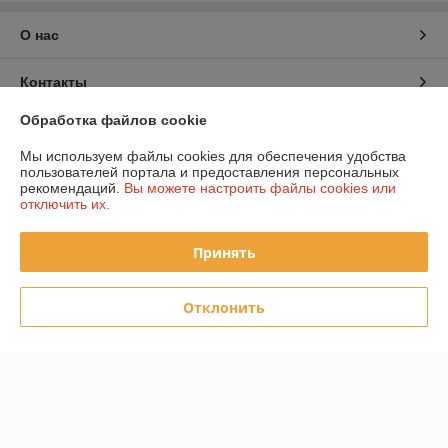
О нас
Контакты
Обработка файлов cookie
Доставка и оплата
Мы используем файлы cookies для обеспечения удобства
пользователей портала и предоставления персональных
График работы
рекомендаций.
Вы можете настроить файлы cookies или
отключить их.
Полная версия сайта
Принять
Политика обработки cookies
Отклонить
Сайт создан на платформе Deal.by