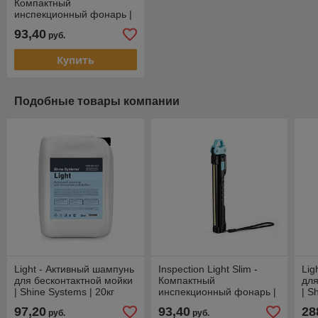
Компактный
инспекционный фонарь |
Shine Systems |
93,40
руб.
Купить
Подобные товары компании
Light - Активный шампунь
Inspection Light Slim -
Lig
для бесконтактной мойки
Компактный
для
| Shine Systems | 20кг
инспекционный фонарь |
| S
Shine Systems |
97,20
93,40
28
руб.
руб.