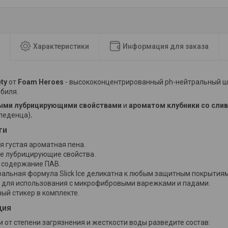
Характеристики
Информация для заказа
ety
от
Foam Heroes
- высококонцентрированный ph-нейтральный ш
биля.
ыми лубрицирующими свойствами
и
ароматом клубники со сли
леденца)
.
ти
я густая ароматная пена.
е лубрицирующие свойства.
 содержание ПАВ.
ральная формула Slick Ice деликатна к любым защитным покрытия
 для использования с микрофибровыми варежками и падами.
ый стикер в комплекте.
ция
и от степени загрязнения и жесткости воды разведите состав: