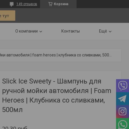
149 отзывов
Корзина
О компании
Контакты
Ещё
Slick ice sweety - шампунь для ручной мойки автомобиля | foam heroes | клубника со сливками, 500мл
Slick Ice Sweety - Шампунь для
ручной мойки автомобиля | Foam
Heroes | Клубника со сливками,
500мл
20,30
руб.