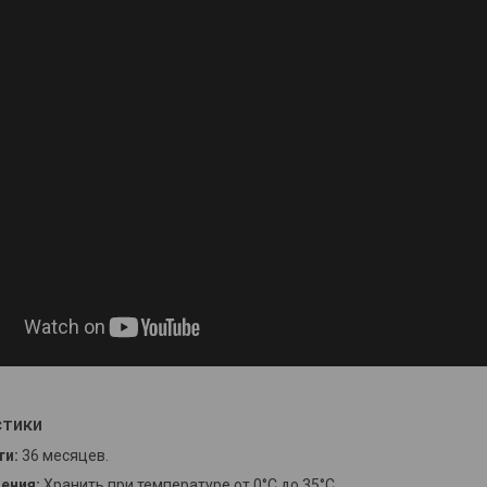
стики
ти:
36 месяцев.
ения:
Хранить при температуре от 0°С до 35°С.