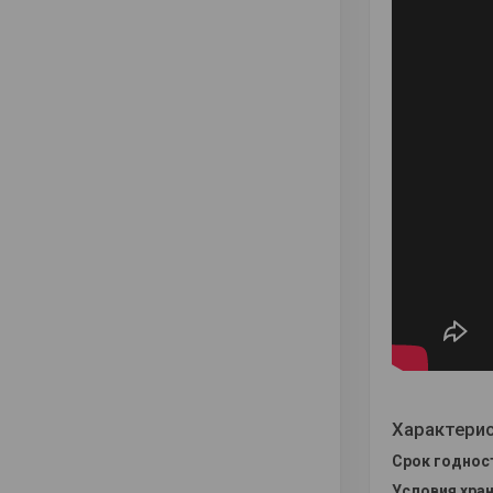
Характери
Срок годнос
Условия хран