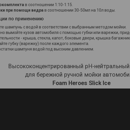
нокомплекта
в соотношении 1:10-1:15.
ки при помощи ведра
в соотношении 30-50мл на 10л воды.
ции по применению
те шампунь с водой в соответствии с выбранным методом мойки.
но вымойте кузов автомобиля с помощью губки или варежки, пр
ельности - крыша, стекла, капот, боковые двери, крышка багажник
йте губку (варежку) после каждого элемента.
остатки шампуня водой под высоким давлением.
Высококонцентрированный pH-нейтральный
для бережной ручной мойки автомоб
Foam Heroes Slick Ice