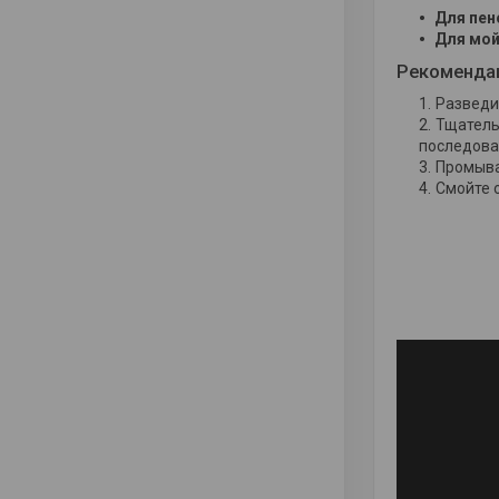
Для пе
Для мой
Рекоменда
Разведи
Тщатель
последоват
Промыва
Смойте 