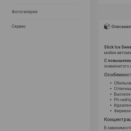
Фотогалерея
Сервис
Описание
Slick Ice Swe
мойки автомо
С повышенн
знаменитого 
Особеннос
Обильна
Отличны
Высокое
Ph-нейт
Идеален
Фирменн
Концентра
В зависимост