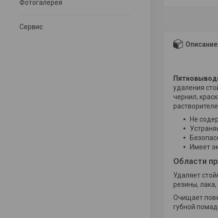
Фотогалерея
Сервис
Описание
Пятновыводи
удаления сто
чернил, краск
растворителей
Не содер
Устраня
Безопасе
Имеет э
Области п
Удаляет стой
резины, лака,
Очищает повер
губной помады