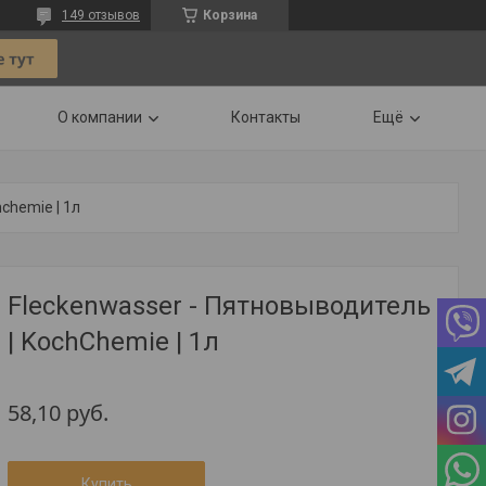
149 отзывов
Корзина
О компании
Контакты
Ещё
chemie | 1л
Fleckenwasser - Пятновыводитель
| KochChemie | 1л
58,10
руб.
Купить