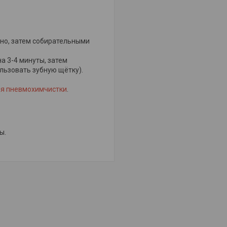
но, затем собирательными
а 3-4 минуты, затем
льзовать зубную щётку).
ля пневмохимчистки
.
ы.