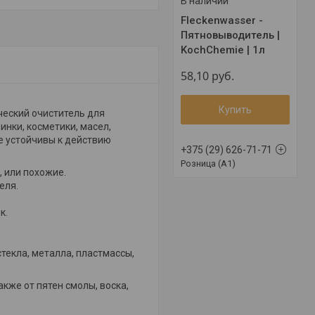
В наличии
Fleckenwasser -
Пятновыводитель |
KochChemie | 1л
58,10
руб.
Купить
еский очиститель для
инки, косметики, масел,
ые устойчивы к действию
+375 (29) 626-71-71
Розница (A1)
, или похожие.
еля.
к.
текла, металла, пластмассы,
акже от пятен смолы, воска,