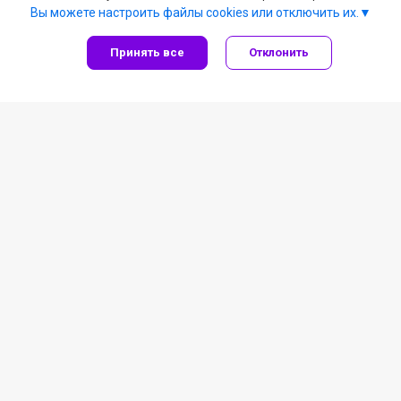
Вы можете настроить файлы cookies или отключить их.
Принять все
Отклонить
льные предложения
Детейлинг, автокосме
лиента
Все категории
чка
Автошампуни
со скидкой
Жидкое стекло
чные сертификаты
Защитные полироли
Полировальные пасты