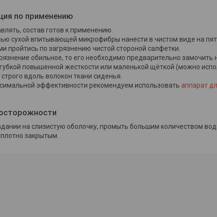
ция по применению
влять, состав готов к применению.
ью сухой впитывающей микрофибры нанести в чистом виде на пят
и пройтись по загрязнению чистой стороной салфетки.
грязнение обильное, то его необходимо предварительно замочить н
 губкой повышенной жесткости или маленькой щёткой (можно испо
строго вдоль волокон ткани сиденья.
симальной эффективности рекомендуем использовать
аппарат д
осторожности
адании на слизистую оболочку, промыть большим количеством вод
 плотно закрытым.