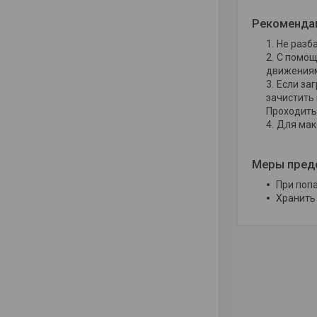
Рекоменда
Не разба
С помощ
движениям
Если за
зачистить
Проходить 
Для мак
Меры пред
При поп
Хранить