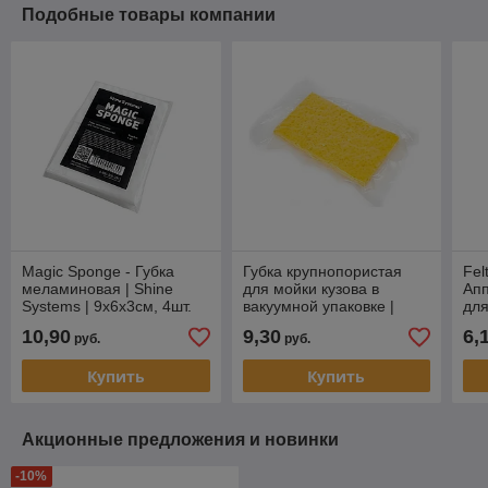
Подобные товары компании
Magic Sponge - Губка
Губка крупнопористая
Fel
меламиновая | Shine
для мойки кузова в
Ап
Systems | 9x6x3см, 4шт.
вакуумной упаковке |
для
SmartOpen | 20x12x6см,
Sma
10,90
9,30
6,
руб.
руб.
1шт
1ш
Купить
Купить
Акционные предложения и новинки
-10%