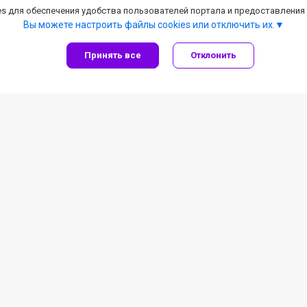
s для обеспечения удобства пользователей портала и предоставления
Вы можете настроить файлы cookies или отключить их.
Принять все
Отклонить
льные предложения
Детейлинг, автокосме
лиента
Все категории
чка
Автошампуни
со скидкой
Жидкое стекло
чные сертификаты
Защитные полироли
Полировальные пасты