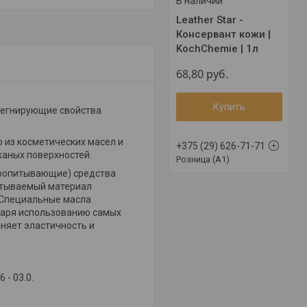
В наличии
Leather Star -
Консервант кожи |
KochChemie | 1л
68,80
руб.
Купить
регнирующие свойства
 из косметических масел и
+375 (29) 626-71-71
аных поверхностей.
Розница (A1)
пропитывающие) средства
батываемый материал
. Специальные масла
даря использованию самых
няет эластичность и
 - 03.0.