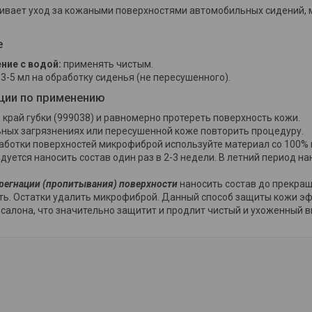
ивает уход за кожаными поверхностями автомобильных сидений, ме
е
ние с водой:
применять чистым.
3-5 мл на обработку сиденья (не пересушенного).
ции по применению
 край губки (999038) и равномерно протереть поверхность кожи.
ьных загрязнениях или пересушенной коже повторить процедуру.
аботки поверхностей микрофиброй используйте материал со 100% 
дуется наносить состав один раз в 2-3 недели. В летний период н
регнации (пропитывания) поверхности
наносить состав до прекращ
ть. Остатки удалить микрофиброй. Данный способ защиты кожи э
салона, что значительно защитит и продлит чистый и ухоженный в