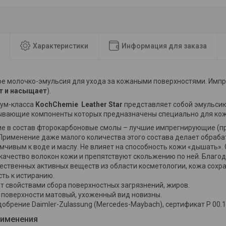
Характеристики
Информация для заказа
е молочко-эмульсия для ухода за кожаными поверхностями. Имп
т и насыщает
).
иум-класса
KochChemie Leather Star
представляет собой эмульсию
ывающие компоненты которых предназначены специально для кож
е в состав фторокарбоновые смолы – лучшие импрегнирующие (
 Применение даже малого количества этого состава делает обра
мчивым к воде и маслу. Не влияет на способность кожи «дышать»
качество волокон кожи и препятствуют скольжению по ней. Благо
ественных активных веществ из области косметологии, кожа сохра
ть к истиранию.
т свойствами сбора поверхностных загрязнений, жиров.
 поверхности матовый, ухоженный вид новизны.
обрение Daimler-Zulassung (Mercedes-Maybach), сертификат P 00.16
рименения