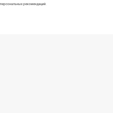
 персональных рекомендаций.
тика
Оборудование
Апараты высокого давления
Поломоечные машины
Оборудование для автомоек
Пылесосы
Подметальные машины