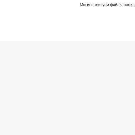
Мы используем файлы cookie
Компания
Специа
Новости
Карта к
О компании
Рассро
Контакты
Товары 
Доставка
Подаро
Реквизиты