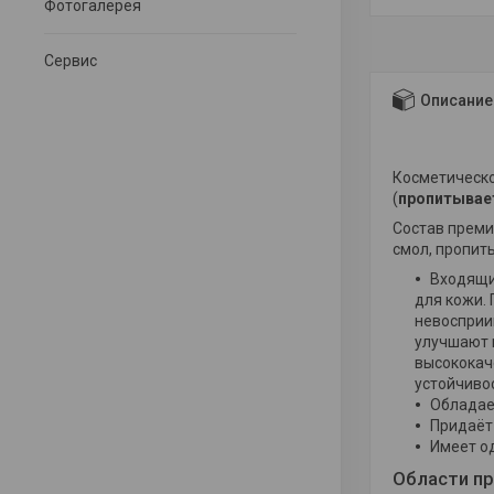
Фотогалерея
Сервис
Описание
Косметическо
(
пропитывае
Состав прем
смол, пропит
Входящи
для кожи.
невосприи
улучшают 
высококач
устойчивос
Обладае
Придаёт
Имеет од
Области п