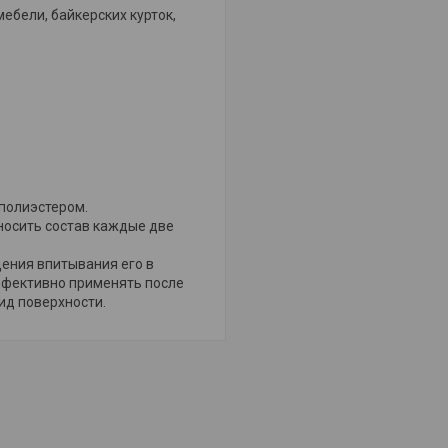
бели, байкерских курток,
полиэстером.
аносить состав каждые две
ения впитывания его в
ффективно применять после
ид поверхности.