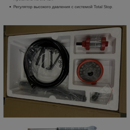
Ре­гу­ля­то­р вы­со­ко­го дав­ле­ния с си­сте­мой Total Stop.