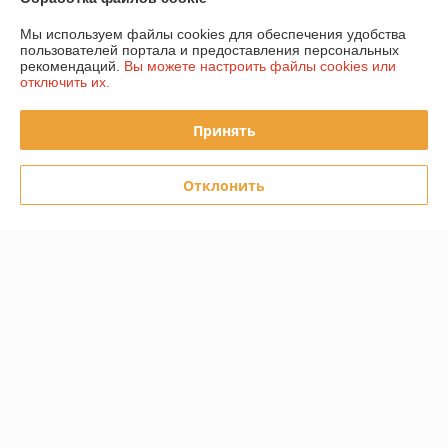
Доставка и оплата
Мы используем файлы cookies для обеспечения удобства
пользователей портала и предоставления персональных
График работы
рекомендаций.
Вы можете настроить файлы cookies или
отключить их.
Полная версия сайта
Принять
Политика обработки cookies
Отклонить
Сайт создан на платформе Deal.by
Информация для покупателя
Юридическое лицо:
ЧТУП "Супермойка"
Беларусь, 223060, Минский р-н, Минская обл., Новодворский с/с, 40/1,
пом. 10
Регистрационный номер ЕГР: 191748925