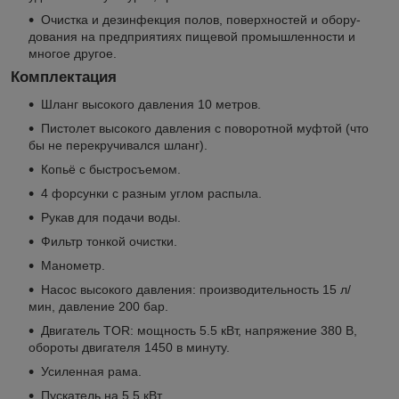
Очистка и дез­ин­фек­ция по­лов, по­верх­но­стей и обо­ру­
до­ва­ния на пред­при­я­ти­ях пи­ще­вой про­мыш­лен­но­сти и
мно­гое дру­гое.
Комплектация
Шланг высокого давления 10 метров.
Пистолет высокого давления с поворотной муфтой (что
бы не перекручивался шланг).
Копьё с быстросъемом.
4 форсунки с разным углом распыла.
Рукав для подачи воды.
Фильтр тонкой очистки.
Манометр.
На­со­с вы­со­ко­го дав­ле­ния: про­из­во­ди­тель­но­сть 15 л/
мин, дав­ле­ние 200 бар.
Дви­га­те­ль TOR: мощ­но­сть 5.5 кВт, на­пря­же­ни­е 380 В,
обо­ро­ты дви­га­те­ля 1450 в ми­ну­ту.
Уси­лен­ная рама.
Пус­ка­те­ль на 5.5 кВт.