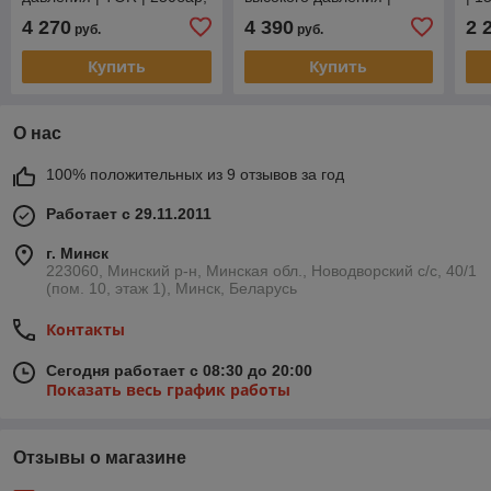
15л/мин
MAZZONI, Комета |
145
4 270
4 390
2 
руб.
руб.
250бар, 15л/мин
Купить
Купить
О нас
100% положительных из 9 отзывов за год
Работает с 29.11.2011
г. Минск
223060, Минский р-н, Минская обл., Новодворский с/с, 40/1
(пом. 10, этаж 1), Минск, Беларусь
Контакты
Сегодня работает с 08:30 до 20:00
Показать весь график работы
Отзывы о магазине