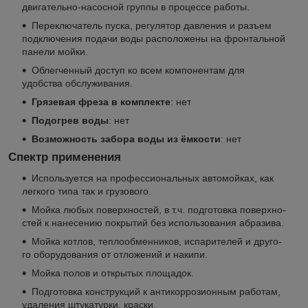
двигательно-насосной группы в процессе работы.
Переключатель пуска, регулятор давления и разъем
подключения подачи воды расположены на фронтальной
панели мойки.
Облегченный доступ ко всем компонентам для
удобства обслуживания.
Грязевая фреза в комплекте
: нет
Подогрев воды
: нет
Возможность забора воды из ёмкости
: нет
Спектр применения
Ис­поль­зу­ет­ся на про­фес­си­о­наль­ных ав­то­мой­ках, как
лег­ко­го типа так и гру­зо­во­го.
Мой­ка лю­бых по­верх­но­стей, в т.ч. под­го­тов­ка по­верх­но­
стей к на­не­се­нию по­кры­тий без ис­поль­зо­ва­ния абра­зи­ва.
Мой­ка кот­лов, теп­ло­об­мен­ни­ков, ис­па­ри­те­лей и дру­го­
го обо­ру­до­ва­ния от от­ло­же­ний и на­ки­пи.
Мой­ка по­лов и от­кры­тых пло­ща­док.
Под­го­тов­ка кон­струк­ций к ан­ти­кор­ро­зи­он­ным ра­бо­там,
уда­ле­ния шту­ка­тур­ки, крас­ки.