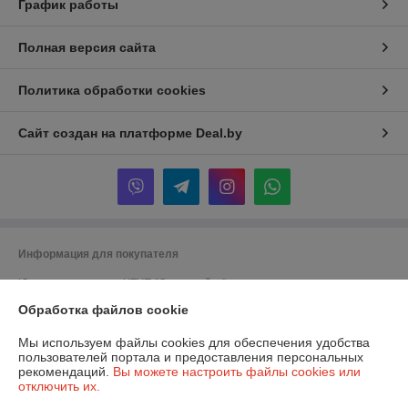
График работы
Полная версия сайта
Политика обработки cookies
Сайт создан на платформе Deal.by
Информация для покупателя
Юридическое лицо:
ЧТУП "Супермойка"
Беларусь, 223060, Минский р-н, Минская обл., Новодворский с/с, 40/1,
пом. 10
Обработка файлов cookie
Регистрационный номер ЕГР: 191748925
Мы используем файлы cookies для обеспечения удобства
пользователей портала и предоставления персональных
УНП: 191748925
рекомендаций.
Вы можете настроить файлы cookies или
отключить их.
Регистрационный орган: Минский горисполком