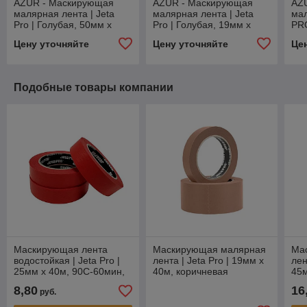
AZUR - Маскирующая
AZUR - Маскирующая
AZ
малярная лента | Jeta
малярная лента | Jeta
мал
Pro | Голубая, 50мм х
Pro | Голубая, 19мм х
PRO
40м
40м
гол
Цену уточняйте
Цену уточняйте
Це
Подобные товары компании
Маскирующая лента
Маскирующая малярная
Ма
водостойкая | Jeta Pro |
лента | Jeta Pro | 19мм х
лен
25мм х 40м, 90С-60мин,
40м, коричневая
45м
красная
8,80
16
руб.