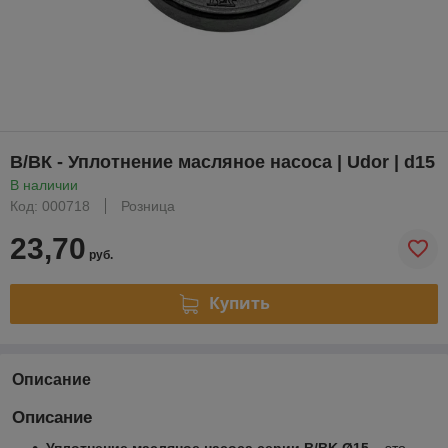
В/ВК - Уплотнение масляное насоса | Udor | d15
В наличии
Код: 000718
Розница
23,70
руб.
Купить
Описание
Описание
Уплотнение масляное насоса серии B/BK Ø15
– это