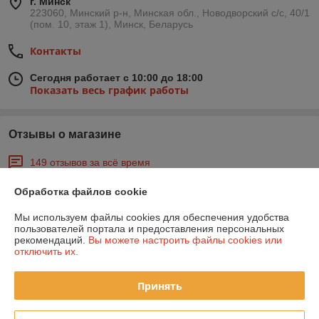
г. Минск
223060, Минский р-н, Минская обл., Новодворский с/с, 40/1
(пом. 10, этаж 1), Минск, Беларусь
Контакты
Сегодня работает с 10:00 до 18:00
Показать весь график работы
Отзывы о магазине
149 отзывов за всё время
Обработка файлов cookie
Покупатель
04.08.2026
Очень плохо
Мы используем файлы cookies для обеспечения удобства
пользователей портала и предоставления персональных
рекомендаций.
Вы можете настроить файлы cookies или
Заказанной позиции нет в наличии.
отключить их.
Покупатель
21.07.2026
Принять
Отлично