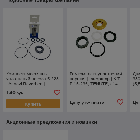
Подобные товары компании
Комплект масляных
Ремкомплект уплотнений
Дви
уплотнений насоса S.228
поршня | Interpump | KIT
38
| Annovi Reverberi |
P 15-236, TENUTE, d14
(5,
ва
140
руб.
нас
Цену уточняйте
Це
Купить
Акционные предложения и новинки