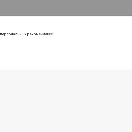
 персональных рекомендаций.
тика
Оборудование
Апараты высокого давления