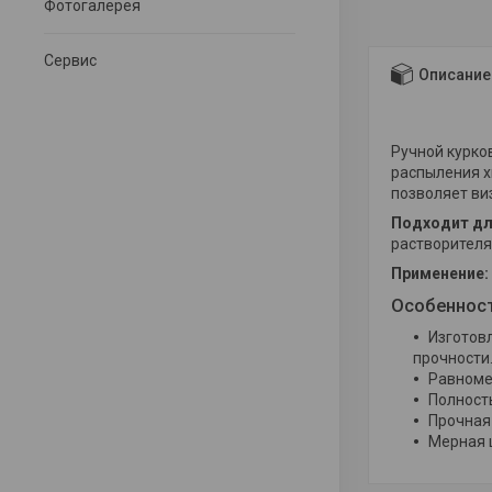
Фотогалерея
Сервис
Описание
Ручной курко
распыления х
позволяет ви
Подходит дл
растворителя
Применение:
Особеннос
Изготов
прочности
Равноме
Полност
Прочная 
Мерная 