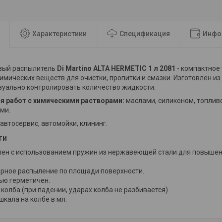
Характеристики
Спецификация
Инфо
вый распылитель
Di Martino ALTA HERMETIC 1 л 2081
- компактное
имических веществ для очистки, пропитки и смазки. Изготовлен из
зуально контролировать количество жидкости.
я работ с химическими растворами:
маслами, силиконом, топлив
ми.
автосервис, автомойки, клининг.
ти
лен с использованием пружин из нержавеющей стали для повышен
.
рное распыление по площади поверхности.
ью герметичен.
колба (при падении, ударах колба не разбивается).
шкала на колбе в мл.