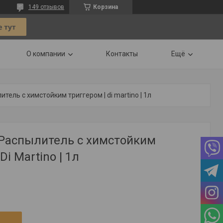
149 отзывов
Корзина
О компании
Контакты
Ещё
литель с химстойким триггером | di martino | 1л
 Распылитель с химстойким
Di Martino | 1л