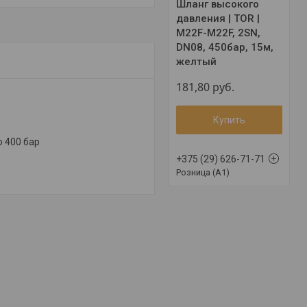
Шланг высокого
давления | TOR |
M22F-M22F, 2SN,
DN08, 450бар, 15м,
желтый
181,80
руб.
Купить
 400 бар
+375 (29) 626-71-71
Розница (A1)