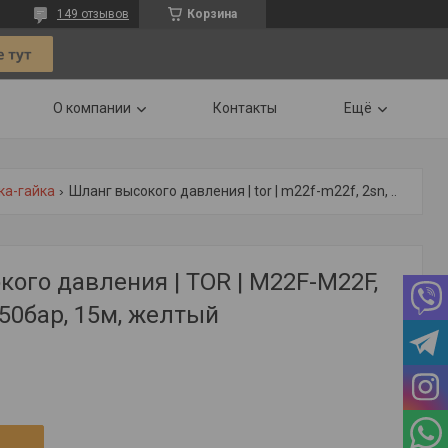
149 отзывов
Корзина
О компании
Контакты
Ещё
ка-гайка
Шланг высокого давления | tor | m22f-m22f, 2sn, dn08, 450бар, 15м, желтый
ого давления | TOR | M22F-M22F,
450бар, 15м, желтый