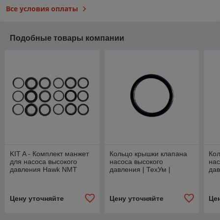
Все условия оплаты
Подобные товары компании
KIT A - Комплект манжет
Кольцо крышки клапана
Кол
для насоса высокого
насоса высокого
нас
давления Hawk NMT
давления | ТехУм |
дав
1520 Ø20 мм | ТехУм |
20.29х2.62мм
17.
аналог 1.099-747.0
Цену уточняйте
Цену уточняйте
Це