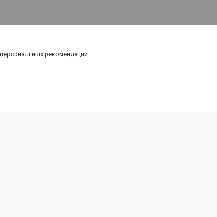
 персональных рекомендаций.
тика
Оборудование
Апараты высокого давления