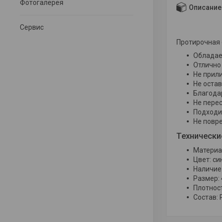
Фотогалерея
Описание
Сервис
Протирочная 
Обладае
Отлично
Не прили
Не остав
Благода
Не перес
Подходит
Не повр
Технически
Материал
Цвет: си
Наличие
Размер: 
Плотност
Состав: 