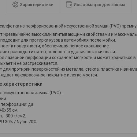
Характеристики
Информация для заказа
салфетка из перфорированной искусственной замши (PVC) преми
т чрезвычайно высокими впитывающими свойствами и максималь
 подходит для протирки кузова автомобиля после мойки.
пает к поверхности, обеспечивая легкое скольжение.
ляет разводов и пятен, полностью удаляя остатки влаги.
ря лазерной перфорации сохраняет мягкость и может храниться в 
ыхает и не растрескивается.
 для протирки поверхностей из металла, стекла, пластика и винила
еждает лакокрасочное покрытие и легко моется.
е характеристики
: искусственная замша (PVC).
ний.
 перфорации: да.
40х55 см.
ь: 300 г/см2.
PU 30% / Nylon 70%.