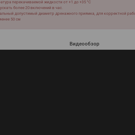
атура перекачиваемой жидкости от +1 до +35 °С
ускать более 20 включений в час.
альный допустимый диаметр дренажного приямка, для корректной раб
менее 50 см
Видеообзор