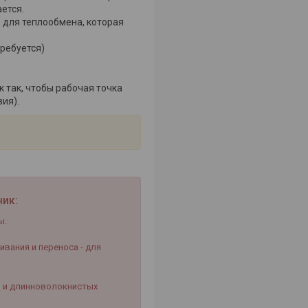
ется.
 для теплообмена, которая
ребуется)
 так, чтобы рабочая точка
ия).
ик:
ы.
вания и переноса - для
и) и длинноволокнистых