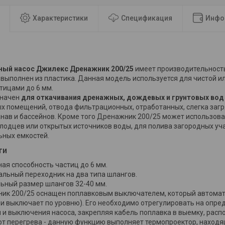
Характеристики
Спецификация
Инфо
ый насос Джилекс Дренажник 200/25
имеет производительность 
 выполнен из пластика. Данная модель используется для чистой и
тицами до 6 мм.
значен
для откачивания дренажных, дождевых и грунтовых вод
х помещений, отвода фильтрационных, отработанных, слегка загр
анав и бассейнов. Кроме того Дренажник 200/25 может использова
олодцев или открытых источников воды, для полива загородных уча
ьных емкостей.
ти
ая способность частиц до 6 мм.
альный переходник на два типа шлангов.
ьный размер шлангов 32-40 мм.
ик 200/25 оснащен поплавковым выключателем, который автомат
 и выключает по уровню). Его необходимо отрегулировать на опр
 и выключения насоса, закрепляя кабель поплавка в выемку, расп
от перегрева - данную функцию выполняет термопроектор, находящ