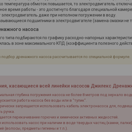
ько температура обмоток повышается, то электродвигатель отключа
ное время работы - это достигнуто благодаря специальной камере
 электродвигатель даже при неполном погружении в воду.
зывающиеся подшипники в электродвигателе (замена смазки не т
енажного насоса
го типа подбираются по графику расходно-напорных характеристик
илась в зоне максимального КПД (коэффициента полезного действ
 подбор дренажного насоса рассчитывается по специальной формуле.
ния, касающиеся всей линейки насосов Джилекс Дренажн
альная глубина погружения насоса не более 8 метров под зеркало вод
ускается работа насоса без воды или в "тупик".
рически запрещается использовать кабель электронасоса для, подвеши
ть ручка.
ается перекачивание горючих и химически активных жидкостей.
 использовать насос при наличии в воде твердых частиц (камни, палк
й (волосы, предметы гигиены и т.п.).