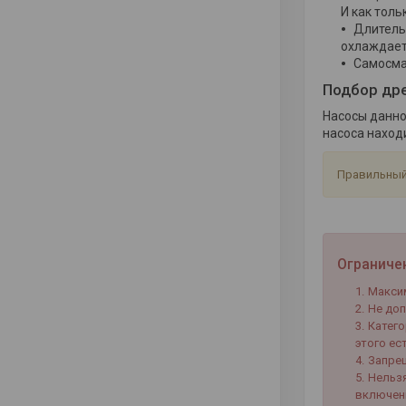
И как тол
Длитель
охлаждает
Самосма
Подбор др
Насосы данно
насоса наход
Правильный
Ограниче
Максим
Не доп
Катего
этого ес
Запрещ
Нельзя
включени