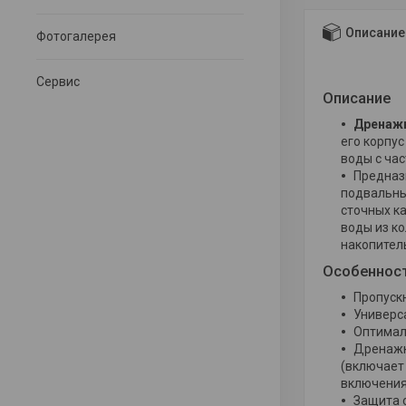
Описание
Фотогалерея
Сервис
Описание
Дренажн
его корпус
воды с час
Предна
подвальны
сточных к
воды из к
накопител
Особеннос
Пропускн
Универс
Оптимал
Дренажн
(включает
включения
Защита 