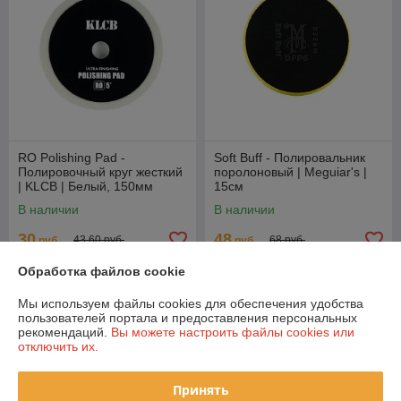
RO Polishing Pad -
Soft Buff - Полировальник
Полировочный круг жесткий
поролоновый | Meguiar's |
| KLCB | Белый, 150мм
15cм
В наличии
В наличии
30
48
43,60 руб.
68 руб.
руб.
руб.
Обработка файлов cookie
Купить
Купить
Мы используем файлы cookies для обеспечения удобства
-29%
-29%
пользователей портала и предоставления персональных
рекомендаций.
Вы можете настроить файлы cookies или
отключить их.
Принять