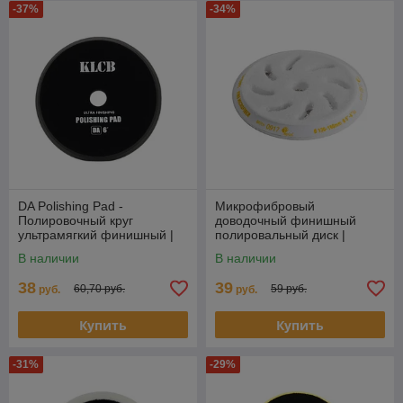
-37%
-34%
DA Polishing Pad -
Микрофибровый
Полировочный круг
доводочный финишный
ультрамягкий финишный |
полировальный диск |
KLCB | Черный, 165мм
RUPES | 130/150мм
В наличии
В наличии
38
39
60,70 руб.
59 руб.
руб.
руб.
Купить
Купить
-31%
-29%