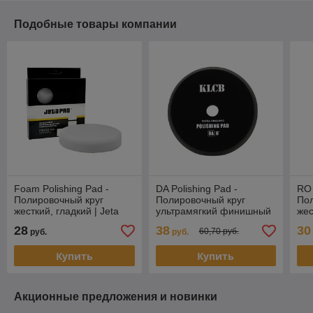
Подобные товары компании
Foam Polishing Pad -
DA Polishing Pad -
RO 
Полировочный круг
Полировочный круг
Пол
жесткий, гладкий | Jeta
ультрамягкий финишный
жес
Pro | Белый, 150/30мм
| KLCB | Черный, 165мм
15
28
38
30
60,70 руб.
руб.
руб.
Купить
Купить
Акционные предложения и новинки