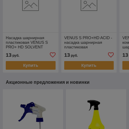
Насадка шарнирная
VENUS S PRO+HD ACID -
VE
пластиковая VENUS S
насадка шарнирная
ком
PRO+ HD SOLVENT
пластиковая
ша
13
13
13
руб.
руб.
Купить
Купить
Акционные предложения и новинки