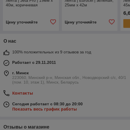
лента | Jeta Pro | 19мм х
лента | Eurocel | зеленая,
лен
40м, коричневая
25мм х 42м
45м
6,
Цену уточняйте
Цену уточняйте
О нас
100% положительных из 9 отзывов за год
Работает с 29.11.2011
г. Минск
223060, Минский р-н, Минская обл., Новодворский с/с, 40/1
(пом. 10, этаж 1), Минск, Беларусь
Контакты
Сегодня работает с 08:30 до 20:00
Показать весь график работы
Отзывы о магазине