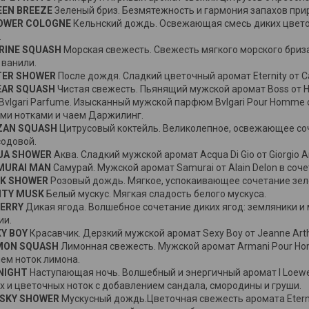
EEN BREEZE
Зеленый бриз. Безмятежность и гармония запахов при
HOWER COLOGNE
Кельнский дождь. Освежающая смесь диких цветов 
.
RINE SQUASH
Морская свежесть. Свежесть мягкого морского бриз
 ванили.
TER SHOWER
После дождя. Сладкий цветочный аромат Eternity от Cal
EAR SQUASH
Чистая свежесть. Пьянящий мужской аромат Boss от H
Bvlgari Parfume. Изысканный мужской парфюм Bvlgari Pour Homme от
ми нотками и чаем Даржилинг.
AZAN SQUASH
Цитрусовый коктейль. Великолепное, освежающее со
содовой.
QUA SHOWER
Аква. Сладкий мужской аромат Acqua Di Gio от Giorgio A
MURAI MAN
Самурай. Мужской аромат Samurai от Alain Delon в соч
NK SHOWER
Розовый дождь. Мягкое, успокаивающее сочетание зеле
ITY MUSK
Белый мускус. Мягкая сладость белого мускуса.
BERRY
Дикая ягода. Волшебное сочетание диких ягод: земляники и
ии.
XY BOY
Красавчик. Дерзкий мужской аромат Sexy Boy от Jeanne Art
EMON SQUASH
Лимонная свежесть. Мужской аромат Armani Pour Hom
ем ноток лимона.
NIGHT
Наступающая ночь. Волшебный и энергичный аромат I Loewe
х и цветочных ноток с добавлением сандала, смородины и груши.
USKY SHOWER
Мускусный дождь.Цветочная свежесть аромата Eternity