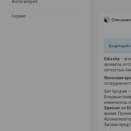
Фотогалерея
Сервис
Описание
Бодрящий а
Eikosha
– яп
ароматы, кот
легкостью см
Японские ар
сотрудничес
Хит продаж –
Впервые появ
изменялось с
Spencer от E
время. Произ
Ароматизатор
Запахи предс