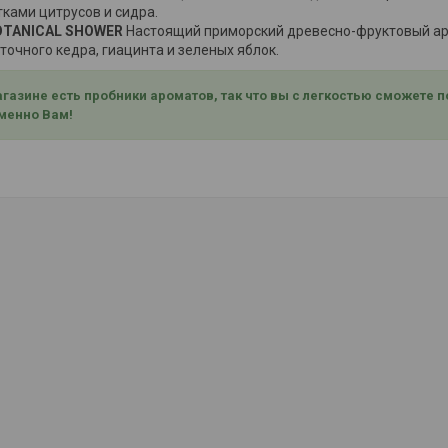
тками цитрусов и сидра.
BOTANICAL SHOWER
Настоящий приморский древесно-фруктовый ар
очного кедра, гиацинта и зеленых яблок.
газине есть пробники ароматов, так что вы с легкостью сможете 
менно Вам!