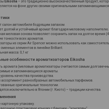
оры
Eikosha
– это традиционно высококачественный продукт, котор
еляется на фоне других своими оригинальными запоминающимися
стики
т салон автомобиля бодрящим запахом.
ет долгий и устойчивый аромат благодаря меловому наполнителю.
ая меловая основа позволяет сохранить запах на долгое время (4
е тонкости всех ароматов.
заторы из серии Air Spencer можно использовать как самостоятел
 сменных элементов в линейке Brilliant.
ная масса: 0,1 кг
ные особенности ароматизаторов Eikosha
ть аромата (меловые ароматизаторы считаются самым долговечны
римые и запоминающиеся ароматы.
 уровень качества производства.
 ассортимент разнообразных автомобильных парфюмов.
тованные оригинальные технологии.
ятся исключительно в Японии (г. Киото) – традиции качества.
именения
 картонную упаковку.
верхнюю пластиковую крышку с баночки - "консервы".