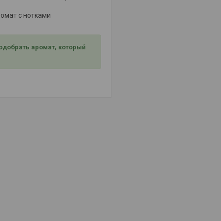
омат с нотками
подобрать аромат, который