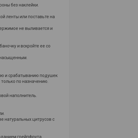
роны без наклейки.
ой ленты или поставьте на
держимое не выливается и
баночку и вскройте ее со
м насыщенным.
нию и срабатыванию подушек
о только по назначению.
вой наполнитель.
ли.
е натуральных цитрусов с
аданием грейпфрута.