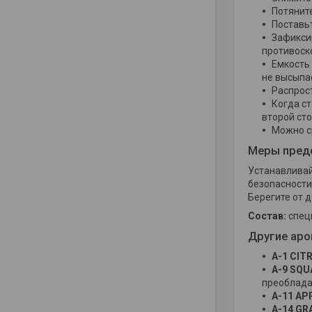
Потянит
Поставь
Зафикси
противоск
Емкость 
не высыпа
Распрос
Когда ст
второй сто
Можно ср
Меры пред
Устанавливай
безопасности
Берегите от д
Состав:
спец
Другие ар
A
-1
CIT
A-9 SQ
преоблада
A-11 AP
A-14 GR