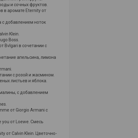
роды и сочных фруктов.
в аромате Eternity от
а с добавлением ноток
vin Klein.
ugo Boss.
 Bvlgari в сочетании с
четание апельсина, лимона
rmani.
етании с розой и жасмином.
ных листьев и яблока.
 малины, с добавлением
hes.
me от Giorgio Armani с
 you от Loewe. Cмесь
 от Calvin Klein. Цветочно-