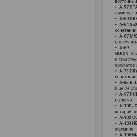
восточный 
A-57 SP
лимона, ла
A-60 GR
А-64 SE
сочетании
A-67 MI
цветочным
А-69
GUCINI
Вос
и страстны
ароматов 
A-73 DR
сочетание
A-85 BL
Blue De Cha
A-97 PO
нотками
A-100 JO
которой ле
A-102 C
A-103 H
жасмина.
A-106 M