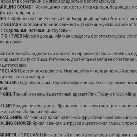
аромат в сочетании с мягкой сладостью белого мускуса.
ARKLING SQUASH
Искрящаяся свежесть. Искрящееся, бодрящее и
йма и апельсина.
EEN TEA
Зеленый чай. Зеленый чай. Бодрящий аромат Aroma Tonic 
XY SQUASH
Соблазнительная свежесть. Дерзкий мужской аромат Sex
 с бодрящими нотками цитрусовых.
ST SHOWER
Мелкий дождь. Мягкая сладость белого мускуса в соче
и нотками.
хитительный сладковатый аромат в парфюме от Gucci. Нежный и 
й аромат Guilty от Gucci. Интимное, дразняще-манящее сочетание
и цитрусовых.
Y SQUASH
Восточная свежесть. Искрящийся и неординарный аром
 цитрусовых и имбиря.
UE MUSK
Ледяной шторм. Терпкий мужской аромат с пряными нота
nel.
P GIRL
Тонкий и нежный цветочный аромат Pink Friday от Nicki Mina
LI AIR
Воздушная сладость. Яркая и легкая фруктово-цветочная ко
жит смесь яблока и персика.
ORAL SHINE
Мягкая и сладкая цветочно-фруктовая композиция с но
EALING SHOWER
Яркая, свежая цитрусово-цветочная смесь с прео
ARINE BLUE SQUASH
Насыщенный и слегка сладковатый аромат - с