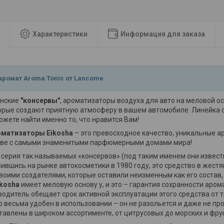
Характеристики
Информация для заказа
ромат Aroma Tonic от Lancome
онские
"консервы"
, ароматизаторы воздуха для авто на меловой 
орые создают приятную атмосферу в вашем автомобиле. Линейка о
ожете найти именно то, что нравится Вам!
оматизаторы Eikosha
– это превосходное качество, уникальные 
тве с самыми знаменитыми парфюмерными домами мира!
 серия так называемых «консервов» (под таким именем они известн
ившись на рынке автокосметики в 1980 году, это средство в жестя
воими создателями, которые оставили неизменным как его состав, 
ikosha
имеет меловую основу у, и это – гарантия сохранности аром
водитель обещает срок активной эксплуатации этого средства от т
 весьма удобен в использовании – он не разольется и даже не пр
тавлены в широком ассортименте, от цитрусовых до морских и фру