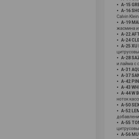
A-15 GR
A-16 S
Calvin Klein
A-19 MA
жасмина и
A-22 AF
A-24 CL
A-25 XU
цитрусовы
A-28 S
и лайма с 
A-31 A
A-37 SA
A-42 PI
A-43 WH
A-44 W 
ноток касс
A-50 SE
A-52 L
добавлени
A-55 TO
цитрусовы
A-56 M