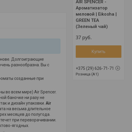
AIR SPENCER -
Ароматизатор
меловой | Eikosha |
GREEN TEA
(Зеленый чай)
37
руб.
Купить
основе. Долгоиграющие
чень разнообразна. Вы с
+375 (29) 626-71-71
Розница (A1)
ароматы созданные при
ы во всем мире) Air Spencer.
ной баночке ни разу не
так и дизайн упаковки.
Air
ата на весьма длительное
рех месяцев до полугода.
отечет при переворачивании.
ктово-ягодных.