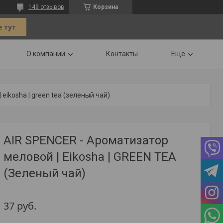
149 отзывов
Корзина
О компании
Контакты
Ещё
 eikosha | green tea (зеленый чай)
AIR SPENCER - Ароматизатор
меловой | Eikosha | GREEN TEA
(Зеленый чай)
37
руб.