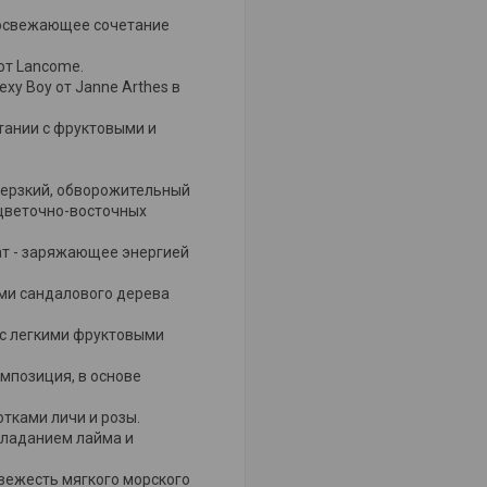
 освежающее сочетание
от Lancome.
y Boy от Janne Arthes в
тании с фруктовыми и
дерзкий, обворожительный
 цветочно-восточных
ат - заряжающее энергией
ми сандалового дерева
j с легкими фруктовыми
мпозиция, в основе
тками личи и розы.
бладанием лайма и
вежесть мягкого морского