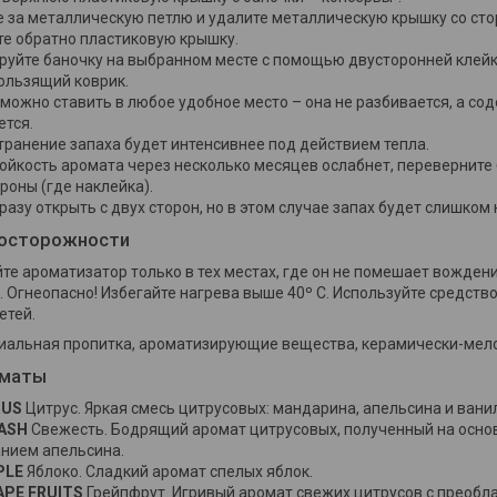
е за металлическую петлю и удалите металлическую крышку со сто
те обратно пластиковую крышку.
руйте баночку на выбранном месте с помощью двусторонней клейк
ользящий коврик.
можно ставить в любое удобное место – она не разбивается, а со
ется.
транение запаха будет интенсивнее под действием тепла.
ойкость аромата через несколько месяцев ослабнет, переверните 
роны (где наклейка).
азу открыть с двух сторон, но в этом случае запах будет слишко
осторожности
те ароматизатор только в тех местах, где он не помешает вожде
. Огнеопасно! Избегайте нагрева выше 40º С. Используйте средств
етей.
иальная пропитка, ароматизирующие вещества, керамически-мело
оматы
RUS
Цитрус. Яркая смесь цитрусовых: мандарина, апельсина и вани
UASH
Свежесть. Бодрящий аромат цитрусовых, полученный на основ
нием апельсина.
PLE
Яблоко. Сладкий аромат спелых яблок.
APE FRUITS
Грейпфрут. Игривый аромат свежих цитрусов с преобл