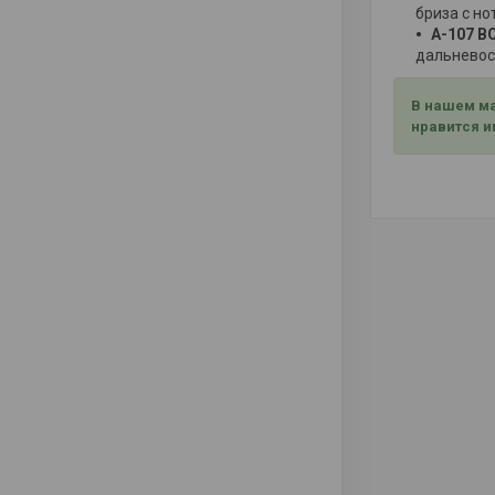
бриза с но
A-107 
дальневост
В нашем ма
нравится и