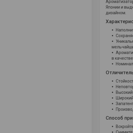
Ароматизат
Японии и выд
дизайном.
Характери
Наполни
Сохраня
Уникальн
мельчайши
Аромати
в качестве
Номиналь
Отличитель
Стойкос
Неповто
Высокий
Широкий
Запатен
Производ
Способ пр
Вскройте
Снимите 