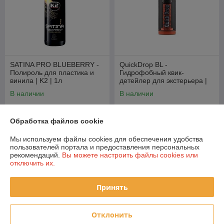
SATINA PRO BLUEBERRY -
QuickDrop BL -
Полироль для пластика и
Гидрофобный квик-
винила | K2 | 1л
детейлер для экстерьера |
Shine Systems | 400мл
В наличии
В наличии
20
18,40
22,90 руб.
руб.
руб.
Обработка файлов cookie
Купить
Купить
Мы используем файлы cookies для обеспечения удобства
пользователей портала и предоставления персональных
рекомендаций.
Вы можете настроить файлы cookies или
О нас
отключить их.
100% положительных из 9 отзывов за год
Принять
Работает с 29.11.2011
Отклонить
г. Минск
223060, Минский р-н, Минская обл., Новодворский с/с, 40/1