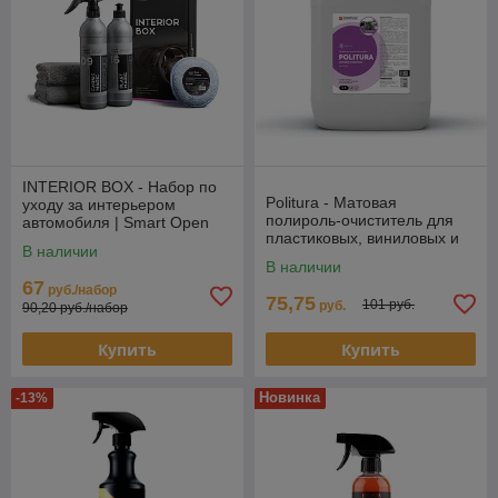
INTERIOR BOX - Набор по
Politura - Матовая
уходу за интерьером
полироль-очиститель для
автомобиля | Smart Open
пластиковых, виниловых и
В наличии
кожаных изделий | Complex
В наличии
| Без запаха, 5л
67
руб./набор
75,75
101 руб.
руб.
90,20 руб./набор
Купить
Купить
Новинка
-13%