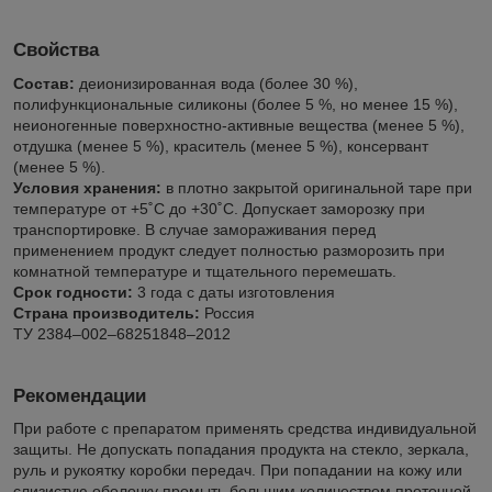
Свойства
Состав:
деионизированная вода (более 30 %),
полифункциональные силиконы (более 5 %, но менее 15 %),
неионогенные поверхностно-активные вещества (менее 5 %),
отдушка (менее 5 %), краситель (менее 5 %), консервант
(менее 5 %).
Условия хранения:
в плотно закрытой оригинальной таре при
температуре от +5˚С до +30˚С. Допускает заморозку при
транспортировке. В случае замораживания перед
применением продукт следует полностью разморозить при
комнатной температуре и тщательного перемешать.
Срок годности:
3 года с даты изготовления
Страна производитель:
Россия
ТУ 2384–002–68251848–2012
Рекомендации
При работе с препаратом применять средства индивидуальной
защиты. Не допускать попадания продукта на стекло, зеркала,
руль и рукоятку коробки передач. При попадании на кожу или
слизистую оболочку промыть большим количеством проточной