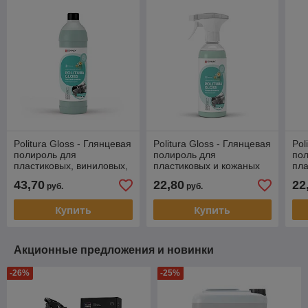
Politura Gloss - Глянцевая
Politura Gloss - Глянцевая
Pol
полироль для
полироль для
пол
пластиковых, виниловых,
пластиковых и кожаных
пла
кожаных изделий |
изделий | Complex |
и к
43,70
22,80
22
руб.
руб.
Complex | Ледяной
Ледяной цветок, 0.5л
Com
цветок, 1л
Купить
Купить
Акционные предложения и новинки
-26%
-25%