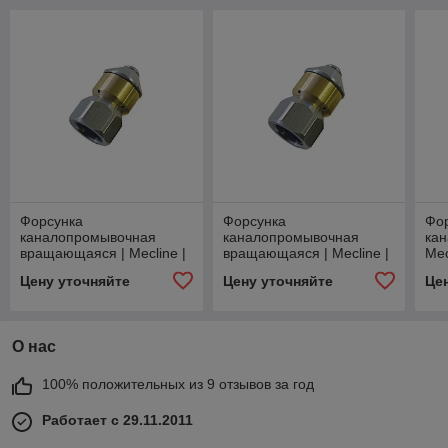
Форсунка
Форсунка
Фо
каналопромывочная
каналопромывочная
кан
вращающаяся | Mecline |
вращающаяся | Mecline |
Mec
050, 1/4F (3 назад)
040, 1/4F (3 назад)
впе
Цену уточняйте
Цену уточняйте
Це
О нас
100% положительных из 9 отзывов за год
Работает с 29.11.2011