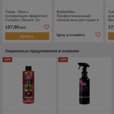
Tutela - Воск с
BubbleWax -
Tut
полирующим эффектом |
Профессиональный
куз
Complex | Вишня, 5л
пенный воск для сушки и
Вин
защиты кузова с
127,90
17
руб.
эффектом кавитации |
Shine Systems | 20л
Цену уточняйте
Купить
Акционные предложения и новинки
-24%
-15%