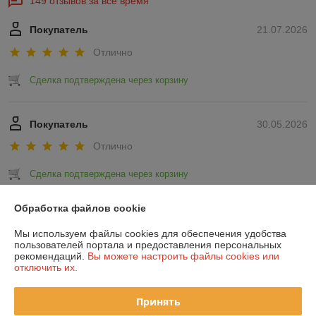
149 отзывов за всё время
Покупатель
21.07.2026
Отлично
Сделка подтверждена через корзину
Покупатель
30.05.2026
Отлично
Сделка подтверждена через корзину
Обработка файлов cookie
Показать все отзывы
Мы используем файлы cookies для обеспечения удобства
пользователей портала и предоставления персональных
рекомендаций.
Вы можете настроить файлы cookies или
О нас
отключить их.
Контакты
Принять