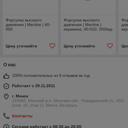
Форсунка высокого
Форсунка высокого
Фор
давления | Mecline | 40-
давления | Mecline |
дав
050
керамика, 40-010, 350бар
кер
Цену уточняйте
Цену уточняйте
Це
О нас
100% положительных из 9 отзывов за год
Работает с 29.11.2011
г. Минск
223060, Минский р-н, Минская обл., Новодворский с/с, 40/1
(пом. 10, этаж 1), Минск, Беларусь
Контакты
Сегодня работает с 08:30 до 20:00