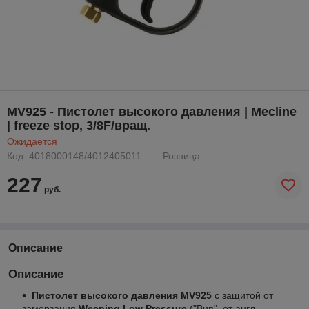
MV925 - Пистолет высокого давления | Mecline
| freeze stop, 3/8F/вращ.
Ожидается
Код: 4018000148/4012405011
Розница
227
руб.
Описание
Описание
Пистолет высокого давления MV925
с защитой от
замерзания
Weeping Low Pressure
("Вип", от англ.