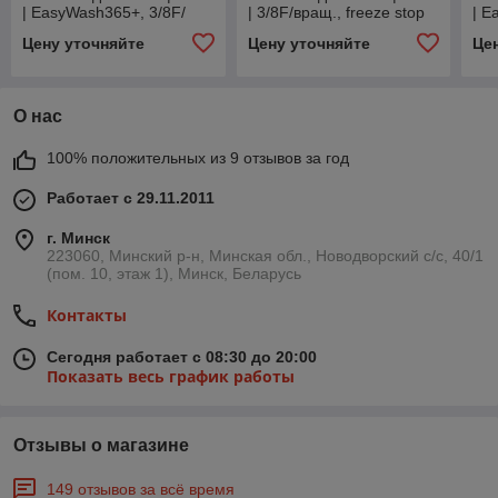
| EasyWash365+, 3/8F/
| 3/8F/вращ., freeze stop
| E
вращ. (weep)
вра
Цену уточняйте
Цену уточняйте
Це
О нас
100% положительных из 9 отзывов за год
Работает с 29.11.2011
г. Минск
223060, Минский р-н, Минская обл., Новодворский с/с, 40/1
(пом. 10, этаж 1), Минск, Беларусь
Контакты
Сегодня работает с 08:30 до 20:00
Показать весь график работы
Отзывы о магазине
149 отзывов за всё время