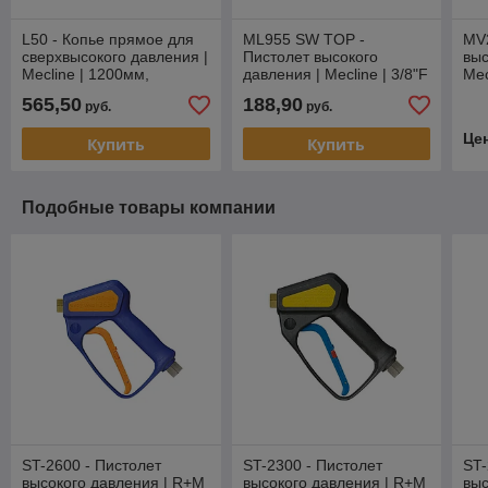
L50 - Копье прямое для
ML955 SW TOP -
MV2
сверхвысокого давления |
Пистолет высокого
выс
Mecline | 1200мм,
давления | Mecline | 3/8"F
Mec
550бар, 40л/мин
565,50
188,90
руб.
руб.
Це
Купить
Купить
Подобные товары компании
ST-2600 - Пистолет
ST-2300 - Пистолет
ST-
высокого давления | R+M
высокого давления | R+M
выс