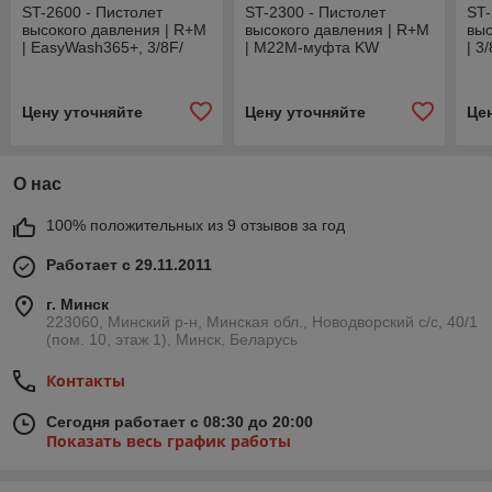
ST-2600 - Пистолет
ST-2300 - Пистолет
ST-
высокого давления | R+M
высокого давления | R+M
выс
| EasyWash365+, 3/8F/
| M22M-муфта KW
| 3
вращ. (weep)
Цену уточняйте
Цену уточняйте
Це
О нас
100% положительных из 9 отзывов за год
Работает с 29.11.2011
г. Минск
223060, Минский р-н, Минская обл., Новодворский с/с, 40/1
(пом. 10, этаж 1), Минск, Беларусь
Контакты
Сегодня работает с 08:30 до 20:00
Показать весь график работы