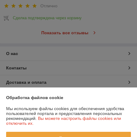
Отлично
Сделка подтверждена через корзину
Показать все отзывы
О нас
Контакты
Доставка и оплата
График работы
Обработка файлов cookie
Мы используем файлы cookies для обеспечения удобства
Полная версия сайта
пользователей портала и предоставления персональных
рекомендаций.
Вы можете настроить файлы cookies или
отключить их.
Политика обработки cookies