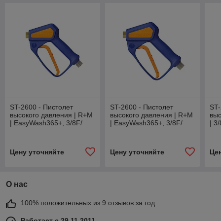
ST-2600 - Пистолет
ST-2600 - Пистолет
ST-
высокого давления | R+M
высокого давления | R+M
выс
| EasyWash365+, 3/8F/
| EasyWash365+, 3/8F/
| 3
вращ. (weep)
вращ. (стандарт)
Цену уточняйте
Цену уточняйте
Це
О нас
100% положительных из 9 отзывов за год
Работает с 29.11.2011