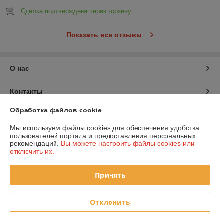
Сделка подтверждена через корзину
Показать все отзывы
О нас
Контакты
Обработка файлов cookie
Доставка и оплата
Мы используем файлы cookies для обеспечения удобства
пользователей портала и предоставления персональных
График работы
рекомендаций.
Вы можете настроить файлы cookies или
отключить их.
Полная версия сайта
Принять
Политика обработки cookies
Отклонить
Сайт создан на платформе Deal.by