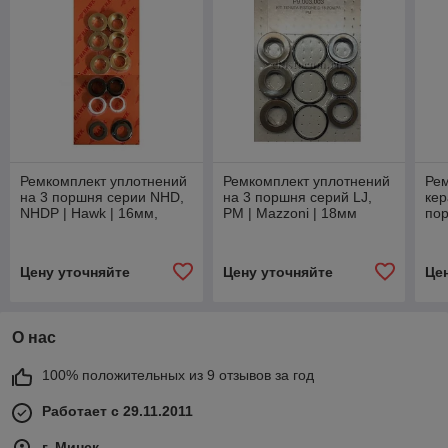
Ремкомплект уплотнений
Ремкомплект уплотнений
Ре
на 3 поршня серии NHD,
на 3 поршня серий LJ,
кер
NHDP | Hawk | 16мм,
PM | Mazzoni | 18мм
пор
латунь
Maz
Цену уточняйте
Цену уточняйте
Це
О нас
100% положительных из 9 отзывов за год
Работает с 29.11.2011
г. Минск