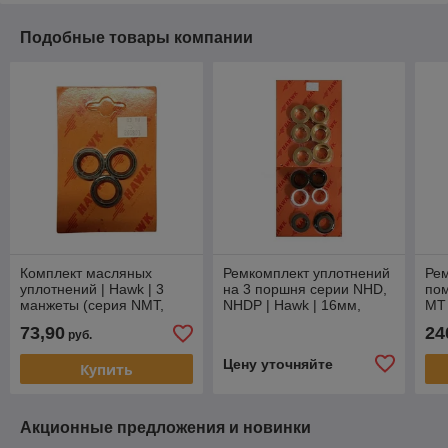
Подобные товары компании
Комплект масляных
Ремкомплект уплотнений
Рем
уплотнений | Hawk | 3
на 3 поршня серии NHD,
по
манжеты (серия NMT,
NHDP | Hawk | 16мм,
MT 
NPM, MT)
латунь
73,90
24
руб.
Цену уточняйте
Купить
Акционные предложения и новинки