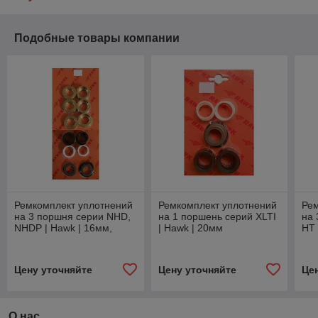
Подобные товары компании
Ремкомплект уплотнений
Ремкомплект уплотнений
Ре
на 3 поршня серии NHD,
на 1 поршень серий XLTI
на
NHDP | Hawk | 16мм,
| Hawk | 20мм
HT 
латунь
Цену уточняйте
Цену уточняйте
Це
О нас