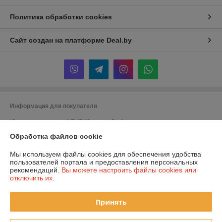
Политика обработки cookies
Сайт создан на платформе Deal.by
Информация для покупателя
Юридическое лицо:
ЧТУП "Супермойка"
Беларусь, 223060, Минский р-н, Минская обл., Новодворский с/с, 40/1,
Обработка файлов cookie
пом. 10
Регистрационный номер ЕГР: 191748925
Мы используем файлы cookies для обеспечения удобства
пользователей портала и предоставления персональных
УНП: 191748925
рекомендаций.
Вы можете настроить файлы cookies или
отключить их.
Регистрационный орган: Минский горисполком
Дата регистрации компании: 07.02.2013
Принять
Ссылка на свидетельство/лицензию