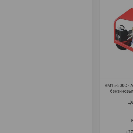
BM15-500С - А
бензиновым
Це
+37