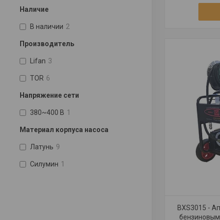
Наличие
В наличии
2
Производитель
Lifan
3
TOR
6
Напряжение сети
380~400 В
1
Материал корпуса насоса
Латунь
9
Силумин
1
BXS3015 - А
бензиновым 