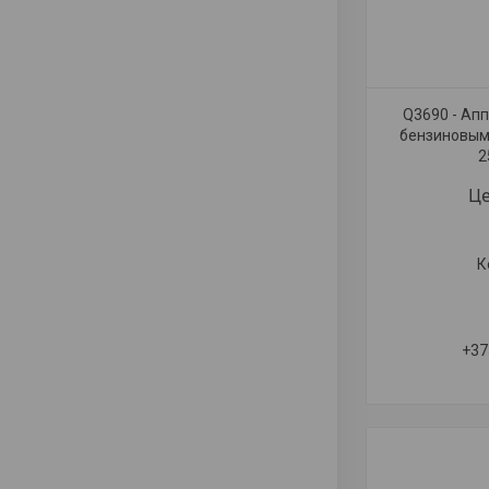
Q3690 - Ап
бензиновым д
2
Це
+37