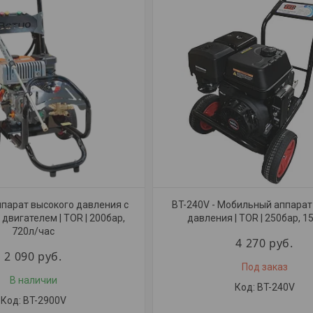
ппарат высокого давления с
BT-240V - Мобильный аппарат
двигателем | TOR | 200бар,
давления | TOR | 250бар, 1
720л/час
4 270
руб.
2 090
руб.
Под заказ
В наличии
BT-240V
BT-2900V