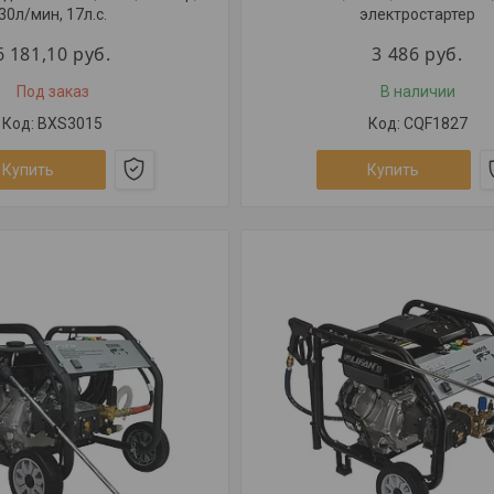
30л/мин, 17л.с.
электростартер
6 181,10
руб.
3 486
руб.
Под заказ
В наличии
BXS3015
CQF1827
Купить
Купить