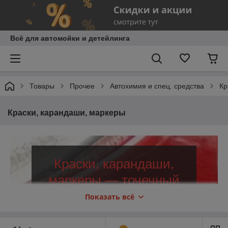
Всё для автомойки и детейлинга
Товары
Прочее
Автохимия и спец. средства
Кр
Краски, карандаши, маркеры
Краски, карандаши,
маркеры — точечный
ремонт ЛКП
Показать всё
Качественные средства для