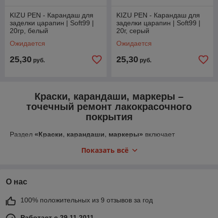
KIZU PEN - Карандаш для
KIZU PEN - Карандаш для
заделки царапин | Soft99 |
заделки царапин | Soft99 |
20гр, белый
20г, серый
Ожидается
Ожидается
25,30
25,30
руб.
руб.
Краски, карандаши, маркеры –
точечный ремонт лакокрасочного
покрытия
Раздел
«Краски, карандаши, маркеры»
включает
современные материалы для локального ремонта кузова и
Показать всё
устранения мелких дефектов лакокрасочного покрытия.
Решения подходят как для профессиональных детейлинг-
центров и автомоек, так и для самостоятельного ухода за
автомобилем. Продукция позволяет быстро устранить сколы,
О нас
потертости и царапины, восстановить цвет кузова и
предотвратить появление коррозии.
100% положительных из 9 отзывов за год
В каталоге представлены
автомобильные краски в
Работает с 29.11.2011