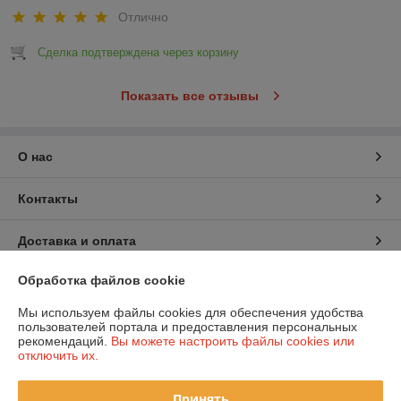
при подготовке авто к продаже, после мойки высокого
Отлично
давления или детейлинговых процедур.
Сделка подтверждена через корзину
Показать все отзывы
О нас
Контакты
Доставка и оплата
Обработка файлов cookie
График работы
Мы используем файлы cookies для обеспечения удобства
Полная версия сайта
пользователей портала и предоставления персональных
рекомендаций.
Вы можете настроить файлы cookies или
отключить их.
Политика обработки cookies
Принять