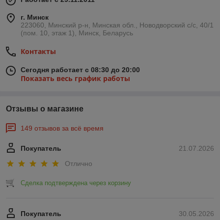
аэрозолях
, эмали для локального ремонта,
карандаши-
корректоры для подкраски сколов
, а также специальные
г. Минск
маркеры для маскировки царапин. Средства обеспечивают
223060, Минский р-н, Минская обл., Новодворский с/с, 40/1
точное нанесение, равномерное покрытие и устойчивость к
(пом. 10, этаж 1), Минск, Беларусь
воздействию влаги, автохимии и перепадам температур.
Возможность
подбора краски по заводскому коду
Контакты
автомобиля
гарантирует максимальное совпадение оттенка
с оригинальным цветом кузова.
Сегодня работает с 08:30 до 20:00
Показать весь график работы
Преимущества материалов для подкраски авто
Быстрое устранение сколов и мелких царапин без
полной перекраски детали
Отзывы о магазине
Точный подбор цвета по VIN или коду производителя
149 отзывов за всё время
Защита металла от ржавчины и агрессивных
внешних факторов
Покупатель
21.07.2026
Простота применения – подходят для
Отлично
профессионалов и автовладельцев
Совместимость с полировкой, защитными
Сделка подтверждена через корзину
покрытиями и автохимией
Материалы используются для точечного ремонта кузова,
восстановления ЛКП, обработки бамперов, крыльев, дверей
Покупатель
30.05.2026
и других элементов автомобиля. Это оптимальное решение