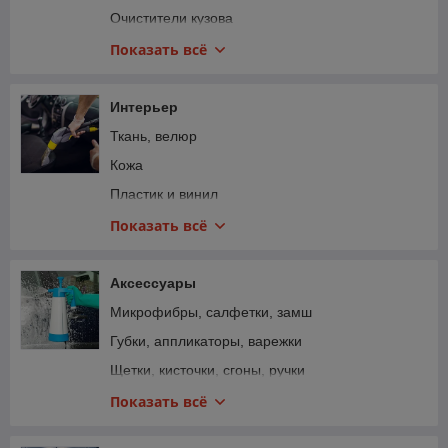
Очистители кузова
Воски, силанты, глейзы
Показать всё
Жидкое стекло, керамика, долговременная
защита
Интерьер
Стекло, фары, оптика
Ткань, велюр
Резина, внешний пластик
Кожа
Моторный отсек
Пластик и винил
Диски и металлы
Стекло
Показать всё
Наборы
Нейтрализаторы запаха
Полировальные пасты
Ароматизаторы
Аксессуары
Защитные пленки
Микрофибры, салфетки, замш
Составы для пленок
Губки, аппликаторы, варежки
Щетки, кисточки, сгоны, ручки
Распылители, триггеры, бутылки
Показать всё
Ведра, сепараторы, емкости