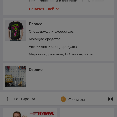
Стеклоочистители
Принадлежности и запчасти для пылесосов
Мотопомпы
Запчасти к поломойкам
Показать всё
Принадлежности к компрессорному
оборудованию
Прочее
Запчасти к турбопистолетам (торнадорам)
Спецодежда и аксессуары
Запчасти для пенообразователей
Моющие средства
Автохимия и спец. средства
Маркетинг, реклама, POS-материалы
Сервис
Сортировка
0
Фильтры