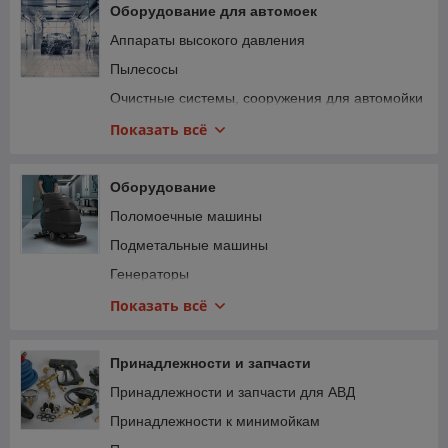
Полировальные круги, пады
Оборудование для автомоек
Укрывной материал, малярные ленты
Аппараты высокого давления
Коврики и накидки
Пылесосы
Аксессуары для защитных пленок
Очистные системы, сооружения для автомойки
Полировальные машинки
Показать всё
Пистолеты для турбохимчистки
Интерьер автомойки
Оборудование
Турбосушки
Поломоечные машины
Озонаторы, генераторы сухого тумана
Подметальные машины
Дозирующие насосы, дозатроны, инжекторы
Генераторы
Пенообразователи
Аппараты для чистки обуви
Показать всё
Компрессоры
Фен для ковров
Посты мойки колес
Насосное оборудование
Принадлежности и запчасти
Оборудование для самообслуживания
Мембранные насосы
Принадлежности и запчасти для АВД
Световое оборудование
Парогенераторы и паропылесосы
Принадлежности к минимойкам