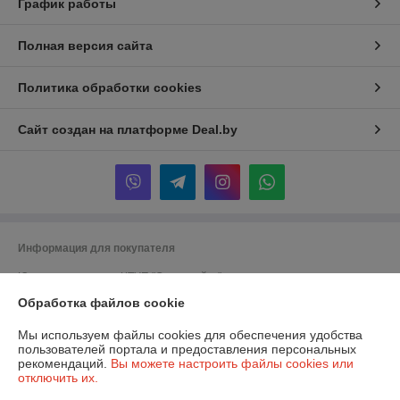
График работы
Полная версия сайта
Политика обработки cookies
Сайт создан на платформе Deal.by
Информация для покупателя
Юридическое лицо:
ЧТУП "Супермойка"
Беларусь, 223060, Минский р-н, Минская обл., Новодворский с/с, 40/1,
пом. 10
Обработка файлов cookie
Регистрационный номер ЕГР: 191748925
Мы используем файлы cookies для обеспечения удобства
пользователей портала и предоставления персональных
УНП: 191748925
рекомендаций.
Вы можете настроить файлы cookies или
отключить их.
Регистрационный орган: Минский горисполком