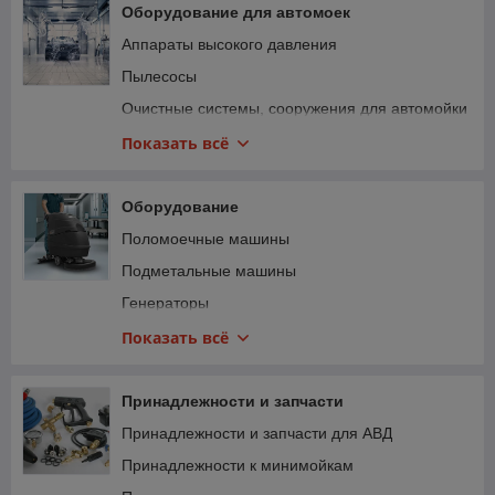
Полировальные круги, пады
Оборудование для автомоек
Укрывной материал, малярные ленты
Аппараты высокого давления
Коврики и накидки
Пылесосы
Аксессуары для защитных пленок
Очистные системы, сооружения для автомойки
Полировальные машинки
Показать всё
Пистолеты для турбохимчистки
Интерьер автомойки
Оборудование
Турбосушки
Поломоечные машины
Озонаторы, генераторы сухого тумана
Подметальные машины
Дозирующие насосы, дозатроны, инжекторы
Генераторы
Пенообразователи
Аппараты для чистки обуви
Показать всё
Компрессоры
Фен для ковров
Посты мойки колес
Насосное оборудование
Принадлежности и запчасти
Оборудование для самообслуживания
Мембранные насосы
Принадлежности и запчасти для АВД
Световое оборудование
Парогенераторы и паропылесосы
Принадлежности к минимойкам