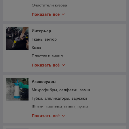
Очистители кузова
Воски, силанты, глейзы
Показать всё
Жидкое стекло, керамика, долговременная
защита
Интерьер
Стекло, фары, оптика
Ткань, велюр
Резина, внешний пластик
Кожа
Моторный отсек
Пластик и винил
Диски и металлы
Стекло
Показать всё
Наборы
Нейтрализаторы запаха
Полировальные пасты
Ароматизаторы
Аксессуары
Защитные пленки
Микрофибры, салфетки, замш
Составы для пленок
Губки, аппликаторы, варежки
Щетки, кисточки, сгоны, ручки
Распылители, триггеры, бутылки
Показать всё
Ведра, сепараторы, емкости