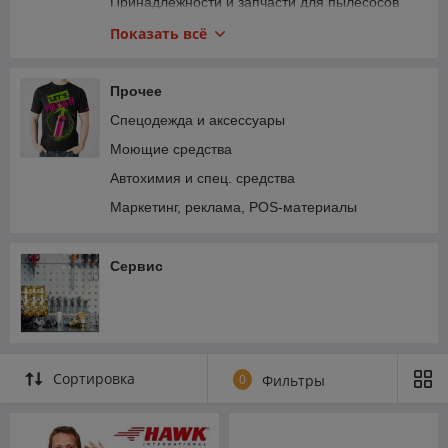
Стеклоочистители
Принадлежности и запчасти для пылесосов
Мотопомпы
Запчасти к поломойкам
Показать всё
Принадлежности к компрессорному
оборудованию
Прочее
Запчасти к турбопистолетам (торнадорам)
Спецодежда и аксессуары
Запчасти для пенообразователей
Моющие средства
Автохимия и спец. средства
Маркетинг, реклама, POS-материалы
Сервис
Сортировка
0
Фильтры